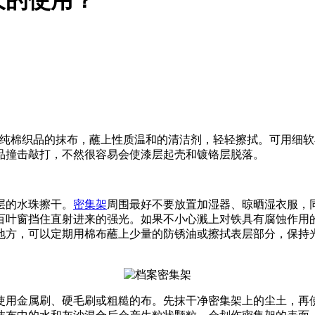
用纯棉织品的抹布，蘸上性质温和的清洁剂，轻轻擦拭。可用细
品撞击敲打，不然很容易会使漆层起壳和镀铬层脱落。
层的水珠擦干。
密集架
周围最好不要放置加湿器、晾晒湿衣服，
百叶窗挡住直射进来的强光。如果不小心溅上对铁具有腐蚀作用的
地方，可以定期用棉布蘸上少量的防锈油或擦拭表层部分，保持
使用金属刷、硬毛刷或粗糙的布。先抹干净密集架上的尘土，再