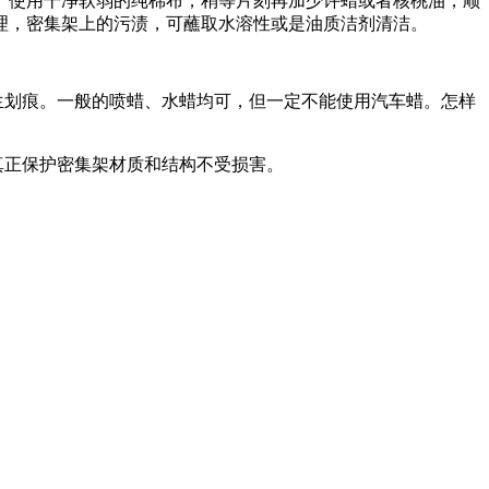
。使用干净软弱的纯棉布，稍等片刻再加少许蜡或者核桃油，顺
理，密集架上的污渍，可蘸取水溶性或是油质洁剂清洁。
生划痕。一般的喷蜡、水蜡均可，但一定不能使用汽车蜡。怎样
真正保护密集架材质和结构不受损害。