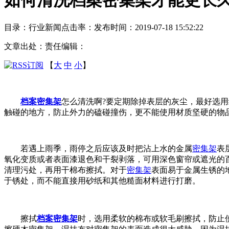
目录：行业新闻
点击率：
发布时间：2019-07-18 15:52:22
文章出处：
责任编辑：
【
大
中
小
】
档案密集
架
怎么清洗啊?要定期除掉表层的灰尘，最好选
触碰的地方，防止外力的磕碰撞伤，更不能使用材质坚硬的物
若遇上雨季，雨停之后应该及时把沾上水的金属
密集架
表
氧化变质或者表面漆退色和干裂剥落，可用深色窗帘或遮光的
清理污处，再用干棉布擦拭。对于
密集架
表面易于金属生锈的
于锈处，而不能直接用砂纸和其他糙面材料进行打磨。
擦拭
档案
密集架
时，选用柔软的棉布或软毛刷擦拭，防止