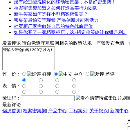
没有经过酸洗磷化的移动密集架，不是好密集架！
档案密集架加盟之如何打造高实行力团队
新手买家如何选择小型档案密集架？
密集架最怕安于现状 产品创新才能有活力
档案柜厂家需做好自己的特色战略定位
如果你开了一家档案柜店，这3招定价策略让你赚足利...
发表评论
请自觉遵守互联网相关的政策法规，严禁发布色情、
评 价：
好评
中立
差评
表 情：
验证码：
最新评论
锦汉首页
|
档案密集架
|
产品中心
|
工程案列
|
关于锦汉
|
新闻中心