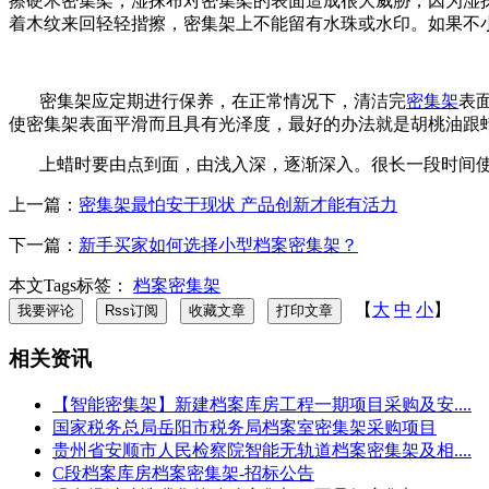
擦硬木密集架，湿抹布对密集架的表面造成很大威胁，因为湿
着木纹来回轻轻揩擦，密集架上不能留有水珠或水印。如果不
密集架应定期进行保养，在正常情况下，清洁完
密集架
表
使密集架表面平滑而且具有光泽度，最好的办法就是胡桃油跟
上蜡时要由点到面，由浅入深，逐渐深入。很长一段时间
上一篇：
密集架最怕安于现状 产品创新才能有活力
下一篇：
新手买家如何选择小型档案密集架？
本文Tags标签：
档案密集架
【
大
中
小
】
相关资讯
【智能密集架】新建档案库房工程一期项目采购及安....
国家税务总局岳阳市税务局档案室密集架采购项目
贵州省安顺市人民检察院智能无轨道档案密集架及相....
C段档案库房档案密集架-招标公告