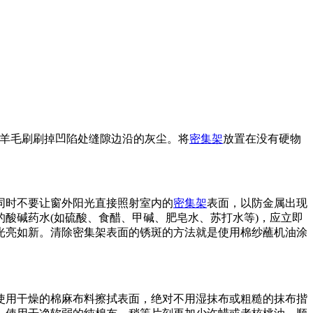
软羊毛刷刷掉凹陷处缝隙边沿的灰尘。将
密集架
放置在没有硬物
同时不要让窗外阳光直接照射室内的
密集架
表面，以防金属出现
酸碱药水(如硫酸、食醋、甲碱、肥皂水、苏打水等)，应立即
光亮如新。清除密集架表面的锈斑的方法就是使用棉纱蘸机油涂
使用干燥的棉麻布料擦拭表面，绝对不用湿抹布或粗糙的抹布揩