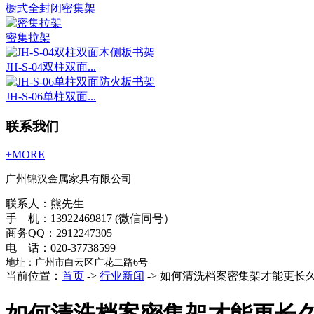
橱式全封闭密集架
密集拉架
JH-S-04双柱双面...
JH-S-06单柱双面...
联系我们
+MORE
广州锦汉金属家具有限公司
联系人：熊先生
手 机：13922469817 (微信同号）
商务QQ：2912247305
电 话：020-37738599
地址：广州市白云区广花二路6号
当前位置：
首页
->
行业新闻
-> 如何清洗档案密集架才能更长
如何清洗档案密集架才能更长